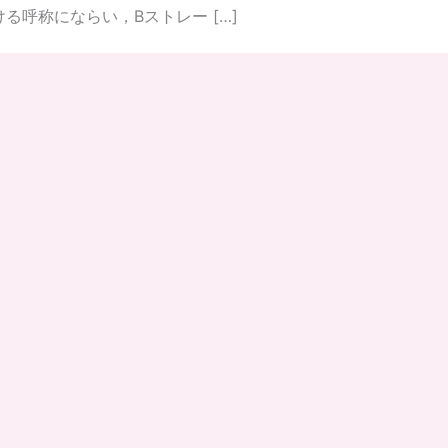
る呼称にならい，Bストレー […]