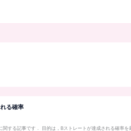
される確率
に関する記事です． 目的は，Bストレートが達成される確率を