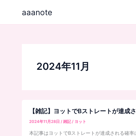
内
aaanote
容
を
ス
キ
ッ
プ
2024年11月
【雑記】ヨットでBストレートが達成
2024年11月28日
/
雑記
/
ヨット
本記事はヨットでBストレートが達成される確率