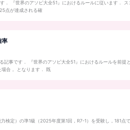
す． 『世界のアソビ大全51』におけるルールに従います． 
325点が達成される確
確率
る記事です． 『世界のアソビ大全51』におけるルールを前提
場合， となります． 既
力検定）の準1級（2025年度第1回，R7-1）を受験し，181