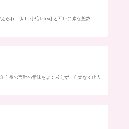
られ，[latex]P[/latex] と互いに素な整数
用3 自身の言動の意味をよく考えず，自覚なく他人