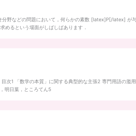
せ分野などの問題において，何らかの素数 [latex]P[/latex] が与え
atex] の逆元を求めるという場面がしばしばあります．
目次1 「数学の本質」に関する典型的な主張2 専門用語の濫
う，明日葉，ところてん5