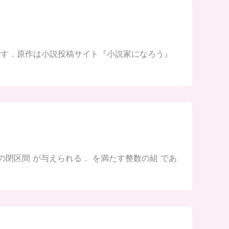
メです．原作は小説投稿サイト『小説家になろう』
数である 個の閉区間 が与えられる． を満たす整数の組 であ