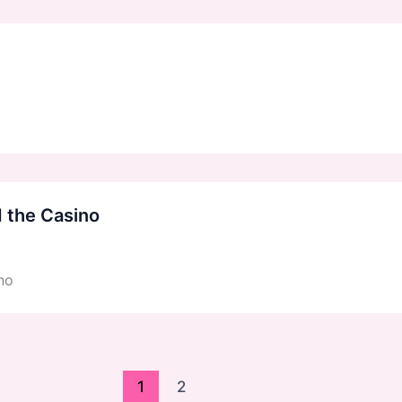
 the Casino
no
1
2