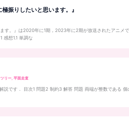
に極振りしたいと思います。』
す。』は2020年に1期，2023年に2期が放送されたアニ
感想1.1 単調な
トツリー
,
平面走査
lty: 2563）の解説です． 目次1 問題2 制約3 解答 問題 両端が整