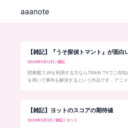
内
aaanote
容
を
ス
キ
ッ
プ
【雑記】『うそ探偵トマント』が面白
2026年5月12日
/
雑記
関東圏でJRを利用する方ならTRAIN TVで
を用いて事件を解決するという作品です．アニメ，
【雑記】ヨットのスコアの期待値
2026年3月3日
/
雑記
/
ヨット