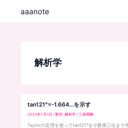
内
aaanote
容
を
ス
キ
ッ
プ
解析学
tan121°=-1.664…を示す
2023年7月1日
/
数学
,
解析学
/
三角関数
Taylorの定理を使ってtan121°を小数第三位ま