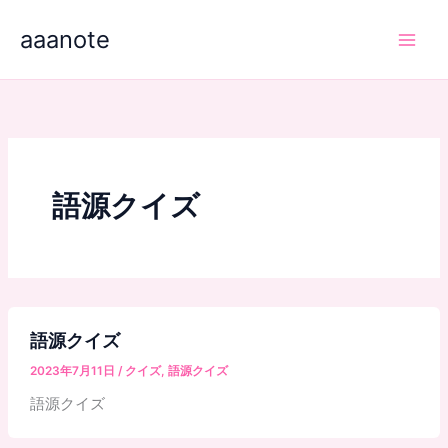
内
aaanote
容
を
ス
キ
ッ
プ
語源クイズ
語源クイズ
2023年7月11日
/
クイズ
,
語源クイズ
語源クイズ